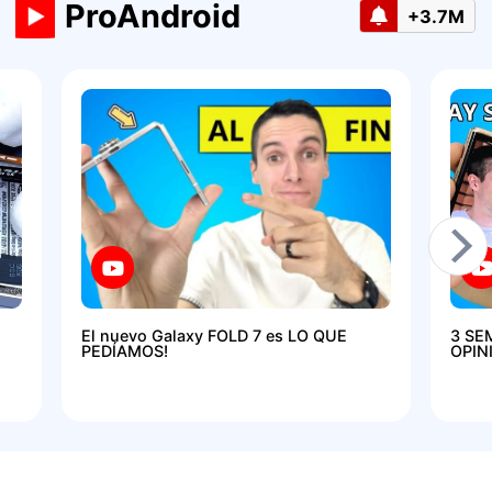
ProAndroid
+3.7M
El nuevo Galaxy FOLD 7 es LO QUE
3 SE
PEDÍAMOS!
OPIN