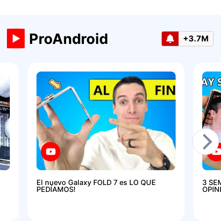
ProAndroid
+3.7M
El nuevo Galaxy FOLD 7 es LO QUE
3 SE
PEDÍAMOS!
OPIN