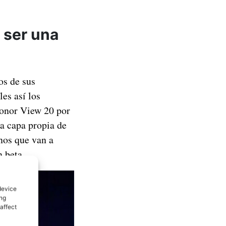
 ser una
os de sus
les así los
Honor View 20 por
la capa propia de
nos que van a
n beta.
device
ing
affect