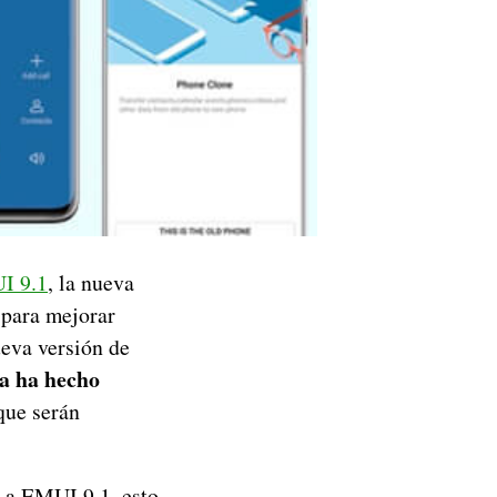
UI 9.1
, la nueva
 para mejorar
eva versión de
a ha hecho
ue serán
n a EMUI 9.1, esto