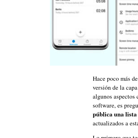
Hace poco más d
versión de la cap
algunos aspectos 
software, es pregu
pública una list
actualizados a es
Lo primero que te