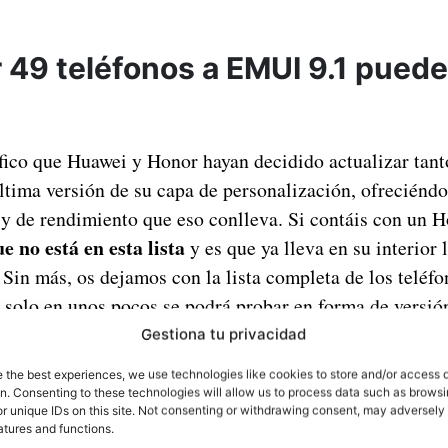
r 49 teléfonos a EMUI 9.1 puede
ico que Huawei y Honor hayan decidido actualizar tant
última versión de su capa de personalización, ofreciéndo
 y de rendimiento que eso conlleva. Si contáis con un 
e no está en esta lista
y es que ya lleva en su interior 
Sin más, os dejamos con la lista completa de los teléfo
 solo en unos pocos se podrá probar en forma de versió
Gestiona tu privacidad
e the best experiences, we use technologies like cookies to store and/or access 
on. Consenting to these technologies will allow us to process data such as brows
r unique IDs on this site. Not consenting or withdrawing consent, may adversely 
atures and functions.