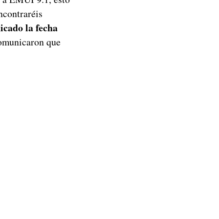
ncontraréis
cado la fecha
omunicaron que