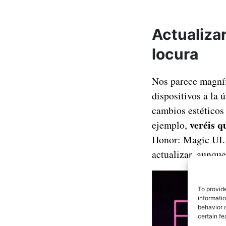
Actualiza
locura
Nos parece magníf
dispositivos a la 
cambios estéticos
veréis qu
ejemplo,
Honor: Magic UI. 
actualizar, aunque
To provid
informati
behavior o
certain fe