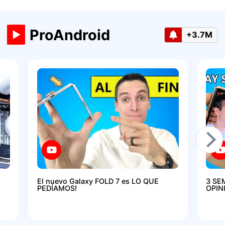
ProAndroid
+3.7M
El nuevo Galaxy FOLD 7 es LO QUE
3 SE
PEDÍAMOS!
OPIN