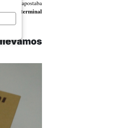
riginal, apostaba
el mejor terminal
 llevamos