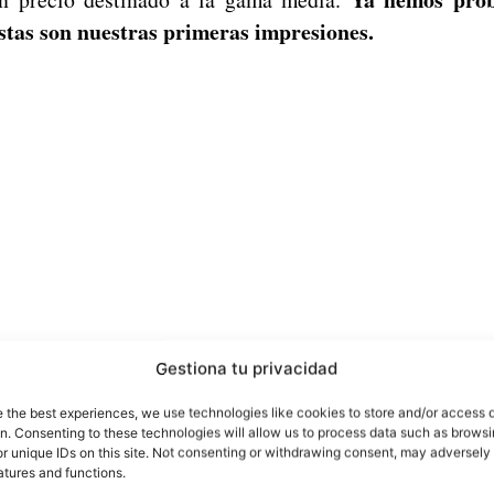
stas son nuestras primeras impresiones.
Gestiona tu privacidad
e the best experiences, we use technologies like cookies to store and/or access 
on. Consenting to these technologies will allow us to process data such as brows
Xiaomi a
primeros sorprendidos al enterarme que
r unique IDs on this site. Not consenting or withdrawing consent, may adversely 
o X10
—el más potente de MediaTek hasta ahora— par
atures and functions.