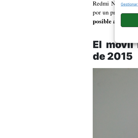
Redmi Note 2. Re
Gestionar
por un procesador
posible a un prec
El móvil
de 2015