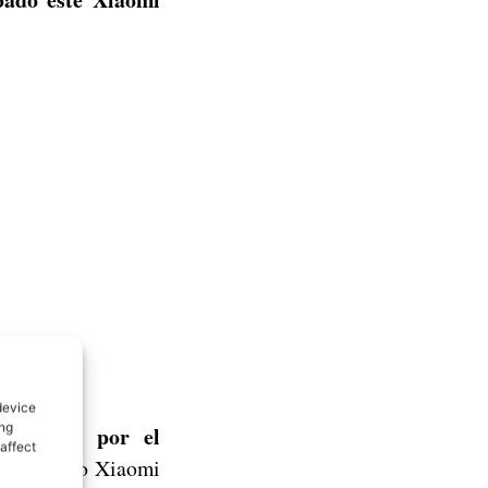
device
ing
postaba por el
affect
a el nuevo Xiaomi