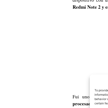
Redmi Note 2 y e
To provid
informati
Fui uno de los 
behavior o
procesador Heli
certain fe