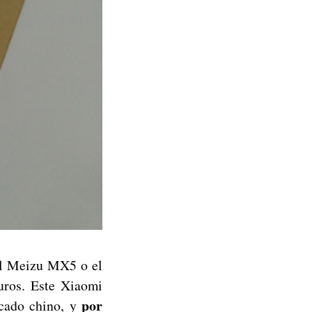
 el Meizu MX5 o el
uros. Este Xiaomi
por
cado chino, y