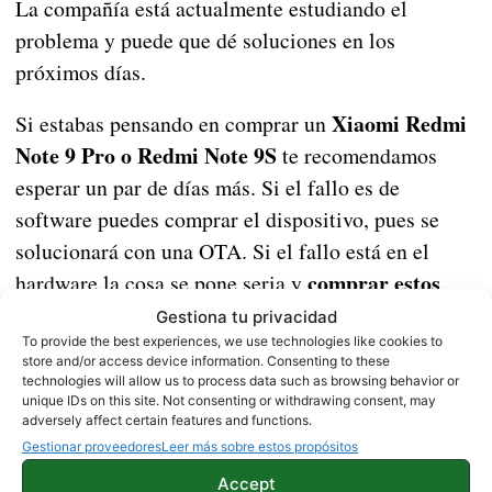
La compañía está actualmente estudiando el
problema y puede que dé soluciones en los
próximos días.
Xiaomi Redmi
Si estabas pensando en comprar un
Note 9 Pro o Redmi Note 9S
te recomendamos
esperar un par de días más. Si el fallo es de
software puedes comprar el dispositivo, pues se
solucionará con una OTA. Si el fallo está en el
comprar estos
hardware la cosa se pone seria y
dispositivos podría darte algún dolor de cabeza.
Gestiona tu privacidad
To provide the best experiences, we use technologies like cookies to
Fuente |
XDA
store and/or access device information. Consenting to these
technologies will allow us to process data such as browsing behavior or
unique IDs on this site. Not consenting or withdrawing consent, may
adversely affect certain features and functions.
NOTICIAS
XIAOMI
Gestionar proveedores
Leer más sobre estos propósitos
Accept