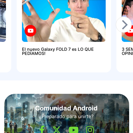
El nuevo Galaxy FOLD 7 es LO QUE
3 SE
PEDÍAMOS!
OPIN
Comunidad Android
¿Preparado para unirte?