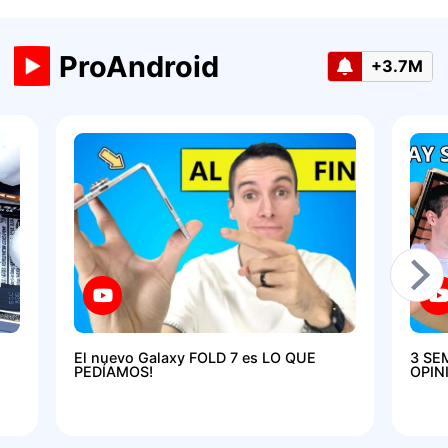
ProAndroid
+3.7M
El nuevo Galaxy FOLD 7 es LO QUE
3 SE
PEDÍAMOS!
OPIN