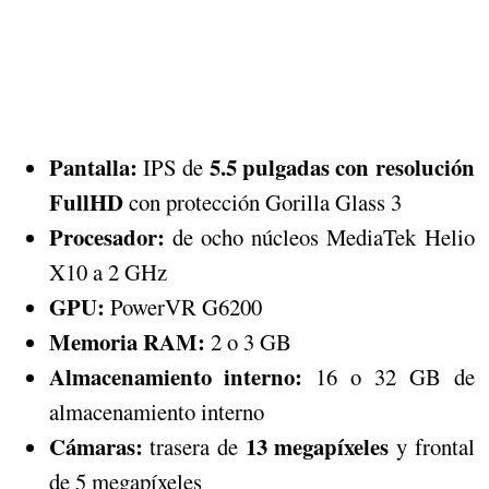
Pantalla:
5.5 pulgadas con resolución
IPS de
FullHD
con protección Gorilla Glass 3
Procesador:
de ocho núcleos MediaTek Helio
X10 a 2 GHz
GPU:
PowerVR G6200
Memoria RAM:
2 o 3 GB
Almacenamiento interno:
16 o 32 GB de
almacenamiento interno
Cámaras:
13 megapíxeles
trasera de
y frontal
de 5 megapíxeles