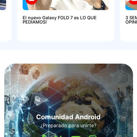
El nuevo Galaxy FOLD 7 es LO QUE
3 SE
PEDÍAMOS!
OPIN
Comunidad Android
¿Preparado para unirte?