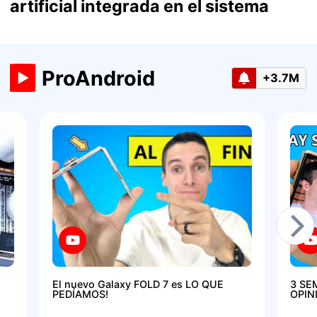
artificial integrada en el sistema
ProAndroid
+3.7M
El nuevo Galaxy FOLD 7 es LO QUE
3 SE
PEDÍAMOS!
OPIN