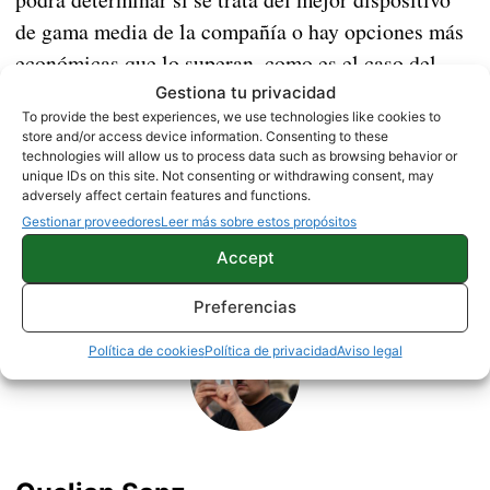
de gama media de la compañía o hay opciones más
económicas que lo superan, como es el caso del
Redmi Note 12 en estos momentos.
Gestiona tu privacidad
To provide the best experiences, we use technologies like cookies to
store and/or access device information. Consenting to these
technologies will allow us to process data such as browsing behavior or
NOTICIAS
unique IDs on this site. Not consenting or withdrawing consent, may
adversely affect certain features and functions.
Gestionar proveedores
Leer más sobre estos propósitos
Accept
Sobre este autor
Preferencias
Política de cookies
Política de privacidad
Aviso legal