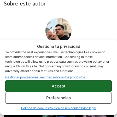
Sobre este autor
Gestiona tu privacidad
To provide the best experiences, we use technologies like cookies to
Quelian Sanz
store and/or access device information. Consenting to these
technologies will allow us to process data such as browsing behavior or
11059 artículos publicados en ProAndroid desde 2020.
unique IDs on this site. Not consenting or withdrawing consent, may
adversely affect certain features and functions.
Redactor en Pro Android | Apasionado de ese Androide
Gestionar proveedores
Leer más sobre estos propósitos
verde que tanto esconde. Se comenta que tecleo sobre
actualidad. Me gusta probarlo todo en este mundo de la
Accept
tecnología. Los gusanos se comen a las manzanas.
Enamorado de lo que una gran mayoría llama ruido.
Twitter
Preferencias
Política de cookies
Política de privacidad
Aviso legal