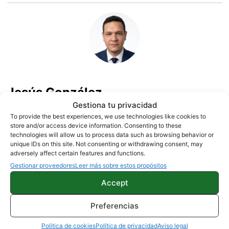
Jesús González
Gestiona tu privacidad
1500 artículos publicados en ProAndroid desde 2020.
To provide the best experiences, we use technologies like cookies to
Periodista experto en tecnología y especializado en
store and/or access device information. Consenting to these
móviles Android y telefonía, desde pequeño vive por y para
technologies will allow us to process data such as browsing behavior or
los gadgets, le encanta estar a la última y es redactor sobre
unique IDs on this site. Not consenting or withdrawing consent, may
adversely affect certain features and functions.
tecnología desde 2018. Amante de los smartphones,
Gestionar proveedores
Leer más sobre estos propósitos
tablets, smartwatches y todo lo que tenga una pantalla. Ha
probado más de 100 móviles de distintas marcas, y es
Accept
capaz de encontrar los detalles más importantes. Síguelo
en
X
.
Preferencias
Política de cookies
Política de privacidad
Aviso legal