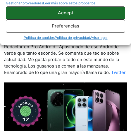
Gestionar proveedores
Leer más sobre estos propósitos
Accept
Preferencias
Quelian Sanz
Política de cookies
Política de privacidad
Aviso legal
11059 artículos publicados en ProAndroid desde 2020.
Redactor en Pro Android | Apasionado de ese Androide
verde que tanto esconde. Se comenta que tecleo sobre
actualidad. Me gusta probarlo todo en este mundo de la
tecnología. Los gusanos se comen a las manzanas.
Enamorado de lo que una gran mayoría llama ruido.
Twitter