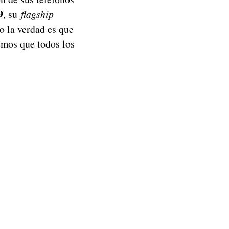
9
, su
flagship
ro la verdad es que
emos que todos los