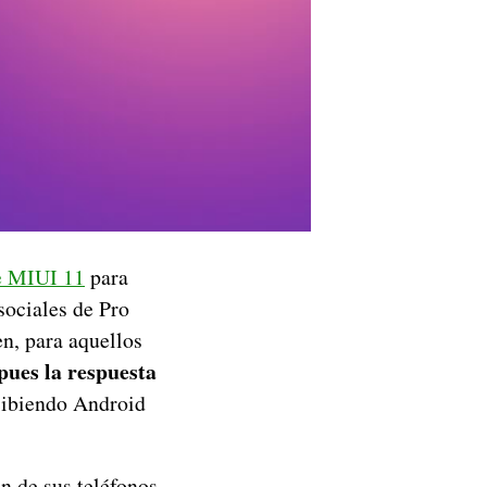
de MIUI 11
para
 sociales de Pro
en, para aquellos
pues la respuesta
cibiendo Android
n de sus teléfonos