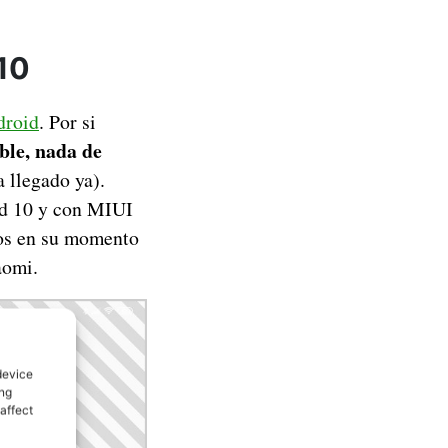
 10
droid
. Por si
able, nada de
a llegado ya).
id 10 y con MIUI
mos en su momento
aomi.
device
ing
affect