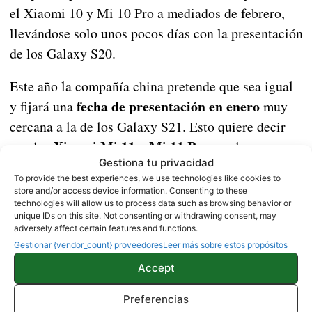
el Xiaomi 10 y Mi 10 Pro a mediados de febrero,
llevándose solo unos pocos días con la presentación
de los Galaxy S20.
Este año la compañía china pretende que sea igual
fecha de presentación en enero
y fijará una
muy
cercana a la de los Galaxy S21. Esto quiere decir
Xiaomi Mi 11 y Mi 11 Pro
que los
son los
Gestiona tu privacidad
enemigos más directos a la hora de luchar por las
To provide the best experiences, we use technologies like cookies to
primeras ventas de la gama alta en 2021. ¿Quién se
store and/or access device information. Consenting to these
technologies will allow us to process data such as browsing behavior or
llevará el trozo de pastel más grande?
unique IDs on this site. Not consenting or withdrawing consent, may
adversely affect certain features and functions.
Xiaomi Mi 11 Pro
¿Qué opinas del
? ¿Crees que
Gestionar {vendor_count} proveedores
Leer más sobre estos propósitos
superará al Galaxy S21?
Accept
Vía |
Gizmochina
Preferencias