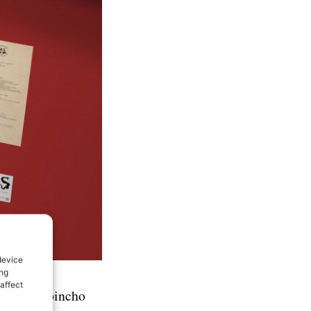
device
ing
affect
tinas, un pincho