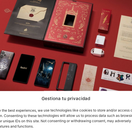
Gestiona tu privacidad
e the best experiences, we use technologies like cookies to store and/or access 
on. Consenting to these technologies will allow us to process data such as brows
r unique IDs on this site. Not consenting or withdrawing consent, may adversely 
caja 100% tematizada
Potter llega con una gran
, pega
atures and functions.