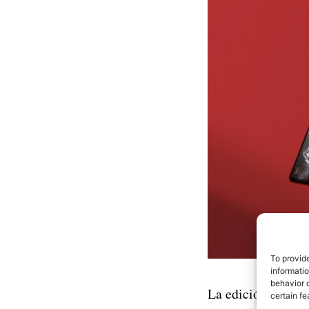
To provid
informati
behavior o
La edición Harry 
certain fe