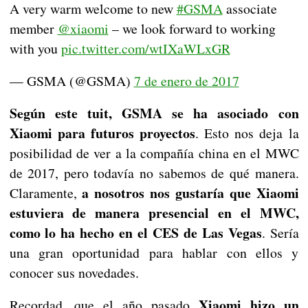
A very warm welcome to new
#GSMA
associate
member
@xiaomi
– we look forward to working
with you
pic.twitter.com/wtIXaWLxGR
— GSMA (@GSMA)
7 de enero de 2017
Según este tuit, GSMA se ha asociado con
Xiaomi para futuros proyectos
. Esto nos deja la
posibilidad de ver a la compañía china en el MWC
de 2017, pero todavía no sabemos de qué manera.
a nosotros nos gustaría que Xiaomi
Claramente,
estuviera de manera presencial en el MWC,
como lo ha hecho en el CES de Las Vegas
. Sería
una gran oportunidad para hablar con ellos y
conocer sus novedades.
Xiaomi hizo un
Recordad, que el año pasado