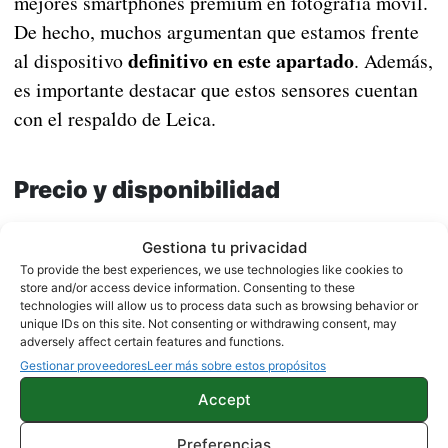
mejores smartphones premium en fotografía móvil.
De hecho, muchos argumentan que estamos frente
definitivo en este apartado
al dispositivo
. Además,
es importante destacar que estos sensores cuentan
con el respaldo de Leica.
Precio y disponibilidad
El Xiaomi 15 Ultra ya está disponible en China de
Gestiona tu privacidad
854 euros
manera oficial, con un precio base de
al
To provide the best experiences, we use technologies like cookies to
store and/or access device information. Consenting to these
cambio para la versión con 12GB de RAM y 256GB
technologies will allow us to process data such as browsing behavior or
de almacenamiento. Se espera que su precio en el
unique IDs on this site. Not consenting or withdrawing consent, may
adversely affect certain features and functions.
mercado global pueda alcanzar los 1.000 euros,
Gestionar proveedores
Leer más sobre estos propósitos
dependiendo de la configuración elegida.
Accept
Preferencias
NOTICIAS
XIAOMI