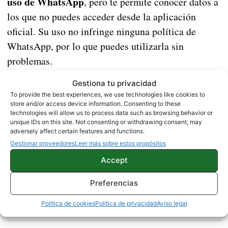
uso de WhatsApp
, pero te permite conocer datos a
los que no puedes acceder desde la aplicación
oficial. Su uso no infringe ninguna política de
WhatsApp, por lo que puedes utilizarla sin
problemas.
Gestiona tu privacidad
Unknown app
To provide the best experiences, we use technologies like cookies to
Price:
Free
store and/or access device information. Consenting to these
technologies will allow us to process data such as browsing behavior or
Fuente |
XDA
unique IDs on this site. Not consenting or withdrawing consent, may
adversely affect certain features and functions.
Gestionar proveedores
Leer más sobre estos propósitos
NOTICIAS
Accept
Preferencias
Sobre este autor
Política de cookies
Política de privacidad
Aviso legal