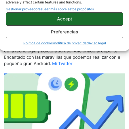
adversely affect certain features and functions.
Gestionar proveedores
Leer más sobre estos propósitos
Accept
Víctor Fantoba
Preferencias
190 artículos publicados en ProAndroid desde 2020.
Política de cookies
Política de privacidad
Aviso legal
ExRedactor en ProAndroid.com | Geek proactivo, curioso
de la tecnología y adicto a su uso. Aficionado al deporte.
Encantado con las maravillas que podemos realizar con el
pequeño gran Android.
Mi Twitter