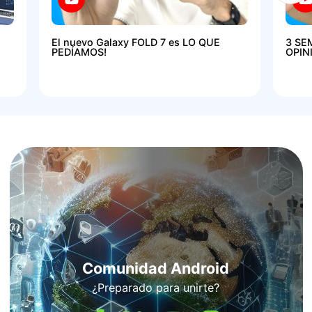
El nuevo Galaxy FOLD 7 es LO QUE
3 SE
PEDÍAMOS!
OPIN
Comunidad Android
¿Preparado para unirte?