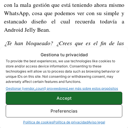
con la mala gestión que está teniendo ahora mismo
WhatsApp, cosa que podemos ver con su simple y
estancado diseño el cual recuerda todavía a
Android Jelly Bean.
¿Te han bloqueado? ¿Crees que es el fin de las
aplicaciones no oficiales para usar el servicio de
Gestiona tu privacidad
mensajería?
To provide the best experiences, we use technologies like cookies to
store and/or access device information. Consenting to these
technologies will allow us to process data such as browsing behavior or
unique IDs on this site. Not consenting or withdrawing consent, may
APPS
HERRAMIENTAS
adversely affect certain features and functions.
Gestionar {vendor_count} proveedores
Leer más sobre estos propósitos
PERSONALIZACIÓN
Accept
Preferencias
Sobre este autor
Política de cookies
Política de privacidad
Aviso legal