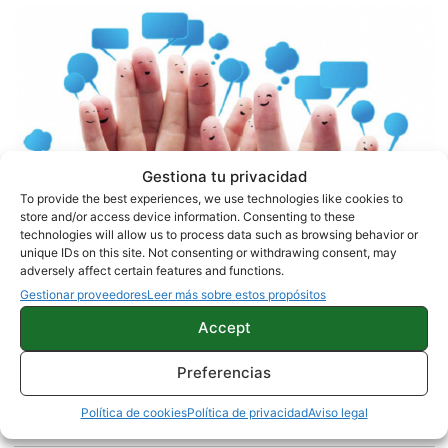
Gestiona tu privacidad
To provide the best experiences, we use technologies like cookies to
store and/or access device information. Consenting to these
¿Os ha sucedido a vosotros o conocéis a alguien
technologies will allow us to process data such as browsing behavior or
que haya sufrido el baneo en WhatsApp?
unique IDs on this site. Not consenting or withdrawing consent, may
adversely affect certain features and functions.
Gestionar proveedores
Leer más sobre estos propósitos
APPS
Accept
Preferencias
Sobre este autor
Política de cookies
Política de privacidad
Aviso legal