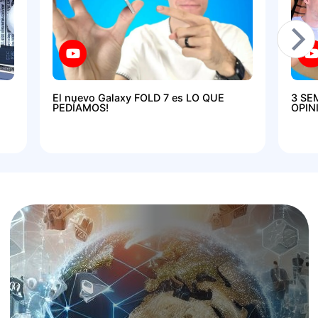
El nuevo Galaxy FOLD 7 es LO QUE
3 SE
PEDÍAMOS!
OPIN