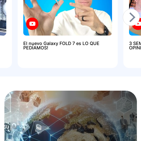
El nuevo Galaxy FOLD 7 es LO QUE
3 SE
PEDÍAMOS!
OPIN