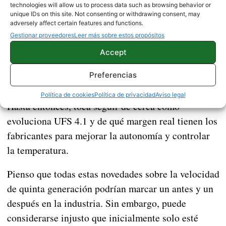
Una mejora clave, pero con
technologies will allow us to process data such as browsing behavior or
unique IDs on this site. Not consenting or withdrawing consent, may
paciencia
adversely affect certain features and functions.
Gestionar proveedores
Leer más sobre estos propósitos
más ancho de banda,
UFS 5.0 pinta muy bien:
Accept
mejor eficiencia y extras de seguridad
. El reto
Preferencias
está en que llegue a tiempo y acompañado de SoC,
RAM y software que realmente lo aprovechen.
Política de cookies
Política de privacidad
Aviso legal
Hasta entonces, toca seguir de cerca cómo
evoluciona UFS 4.1 y de qué margen real tienen los
fabricantes para mejorar la autonomía y controlar
la temperatura.
Pienso que todas estas novedades sobre la velocidad
de quinta generación podrían marcar un antes y un
después en la industria. Sin embargo, puede
considerarse injusto que inicialmente solo esté