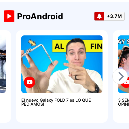
ProAndroid
+3.7M
El nuevo Galaxy FOLD 7 es LO QUE
3 SE
PEDÍAMOS!
OPIN