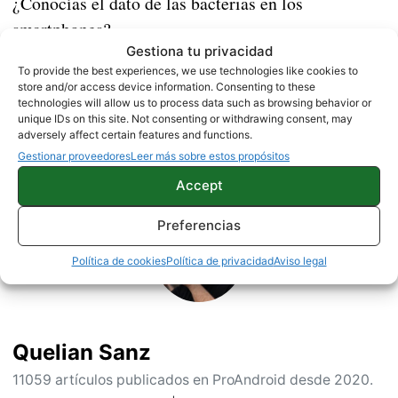
¿Conocías el dato de las bacterias en los
smartphones?
Gestiona tu privacidad
To provide the best experiences, we use technologies like cookies to
NOTICIAS
store and/or access device information. Consenting to these
technologies will allow us to process data such as browsing behavior or
unique IDs on this site. Not consenting or withdrawing consent, may
adversely affect certain features and functions.
Gestionar proveedores
Leer más sobre estos propósitos
Sobre este autor
Accept
Preferencias
Política de cookies
Política de privacidad
Aviso legal
Quelian Sanz
11059 artículos publicados en ProAndroid desde 2020.