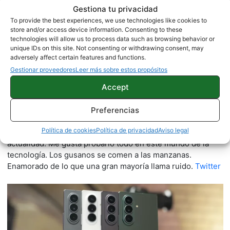
Gestiona tu privacidad
To provide the best experiences, we use technologies like cookies to
store and/or access device information. Consenting to these
technologies will allow us to process data such as browsing behavior or
unique IDs on this site. Not consenting or withdrawing consent, may
adversely affect certain features and functions.
Gestionar proveedores
Leer más sobre estos propósitos
Accept
Quelian Sanz
11059 artículos publicados en ProAndroid desde 2020.
Preferencias
Redactor en Pro Android | Apasionado de ese Androide
Política de cookies
Política de privacidad
Aviso legal
verde que tanto esconde. Se comenta que tecleo sobre
actualidad. Me gusta probarlo todo en este mundo de la
tecnología. Los gusanos se comen a las manzanas.
Enamorado de lo que una gran mayoría llama ruido.
Twitter