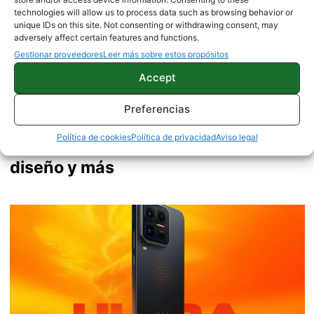
technologies will allow us to process data such as browsing behavior or
unique IDs on this site. Not consenting or withdrawing consent, may
adversely affect certain features and functions.
Gestionar proveedores
Leer más sobre estos propósitos
Accept
Preferencias
Así es la esperada actualización de
Política de cookies
Política de privacidad
Aviso legal
Spotify: traducción de letras, nuevo
diseño y más