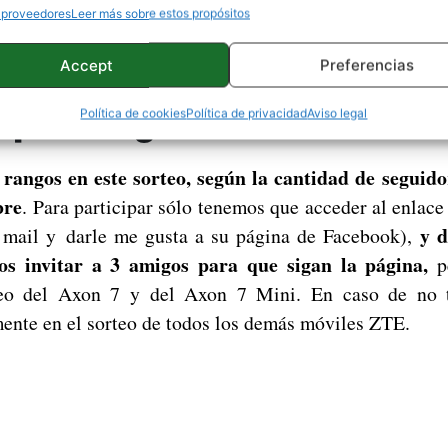
k y es muy fácil participar.
 proveedores
Leer más sobre estos propósitos
Accept
Preferencias
eará hasta 20 smartphones a
 que la sigan en Facebook
Política de cookies
Política de privacidad
Aviso legal
rangos en este sorteo, según la cantidad de seguido
bre
. Para participar sólo tenemos que acceder al enlace
y d
 mail y darle me gusta a su página de Facebook),
s invitar a 3 amigos para que sigan la página,
p
teo del Axon 7 y del Axon 7 Mini. En caso de no 
ente en el sorteo de todos los demás móviles ZTE.