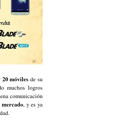
y 20 móviles
de su
ido muchos logros
buena comunicación
e mercado
, y es ya
dad.