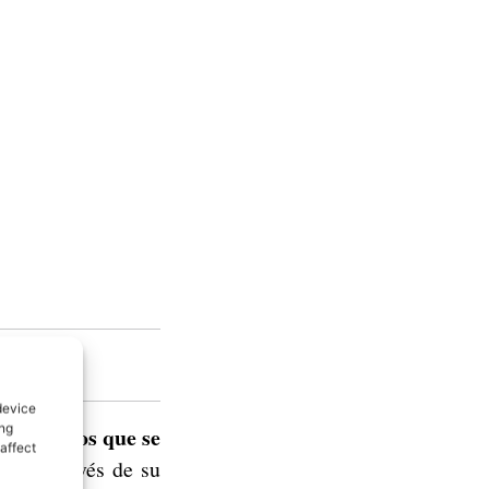
!
device
ing
ne, en los que se
affect
zará a través de su