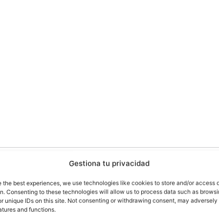
¡Participa en el sorteo de hasta 20 smartphones de ZTE
Gestiona tu privacidad
e the best experiences, we use technologies like cookies to store and/or access 
on. Consenting to these technologies will allow us to process data such as brows
E va a sortear no uno ni dos, sino hasta 20 smartpho
r unique IDs on this site. Not consenting or withdrawing consent, may adversely 
TE Axon 7, y ZTE Axon 7 Mini
. Este sorteo se reali
atures and functions.