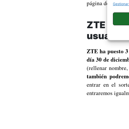
página de Faceboo
Gestionar
ZTE sort
usuarios
ZTE ha puesto 3 
día 30 de diciem
(rellenar nombre,
también podremo
entrar en el sor
entraremos igualm