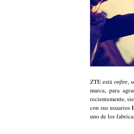
ZTE está
onfire
, 
marca, para agra
recientemente, si
l
con sus usuarios
uno de los fabric