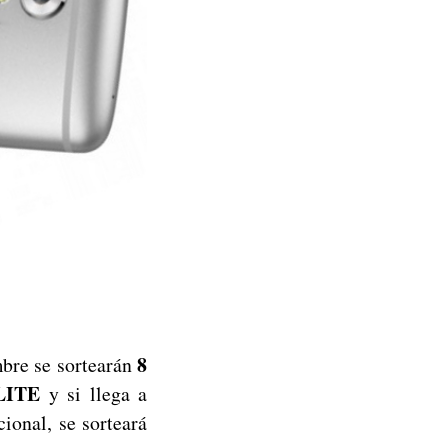
8
mbre se sortearán
 LITE
y si llega a
ional, se sorteará