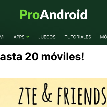
MI
APPS
JUEGOS
TUTORIALES
MÓ
hasta 20 móviles!