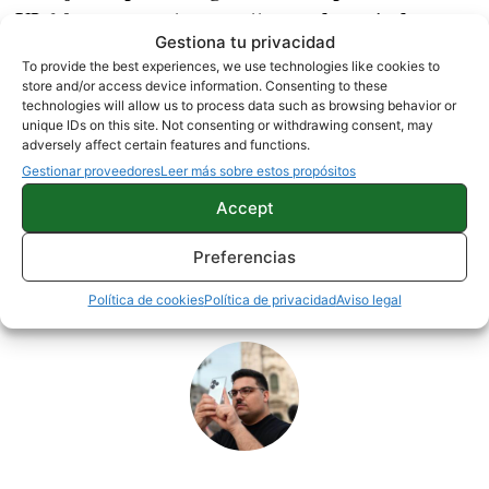
UI 6.0
después de
. Esta actualización llegará
Gestiona tu privacidad
verano
, o como muy temprano a finales del mismo.
To provide the best experiences, we use technologies like cookies to
Dependiendo del móvil Samsung que tengas
store and/or access device information. Consenting to these
technologies will allow us to process data such as browsing behavior or
podrías tardar más o menos en
actualizar
.
unique IDs on this site. Not consenting or withdrawing consent, may
adversely affect certain features and functions.
Gestionar proveedores
Leer más sobre estos propósitos
NOTICIAS
SAMSUNG
Accept
Preferencias
Sobre este autor
Política de cookies
Política de privacidad
Aviso legal