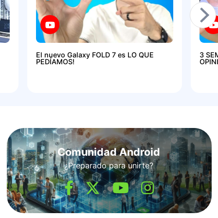
El nuevo Galaxy FOLD 7 es LO QUE
3 SE
PEDÍAMOS!
OPIN
Comunidad Android
¿Preparado para unirte?