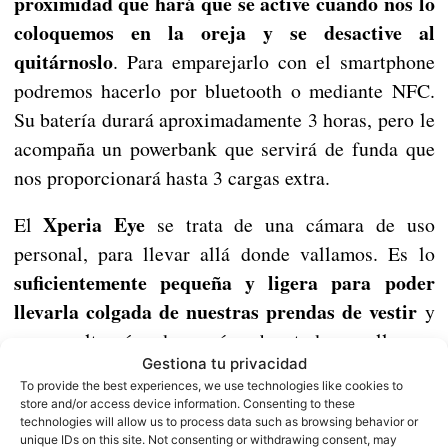
proximidad que hará que se active cuando nos lo
coloquemos en la oreja y se desactive al
quitárnoslo
. Para emparejarlo con el smartphone
podremos hacerlo por bluetooth o mediante NFC.
Su batería durará aproximadamente 3 horas, pero le
acompaña un powerbank que servirá de funda que
nos proporcionará hasta 3 cargas extra.
Xperia Eye
El
se trata de una cámara de uso
personal, para llevar allá donde vallamos. Es lo
suficientemente pequeña y ligera para poder
llevarla colgada de nuestras prendas de vestir
y
que resulte cómoda y así grabar todo aquello que
Gestiona tu privacidad
estemos viendo nosotros en ese momento. No
To provide the best experiences, we use technologies like cookies to
podemos daros más detalles puesto que de
store and/or access device information. Consenting to these
technologies will allow us to process data such as browsing behavior or
momento solo es un prototipo y no se sabe el
unique IDs on this site. Not consenting or withdrawing consent, may