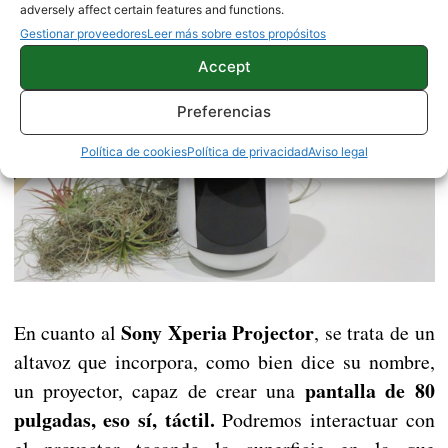
tamaño de sensor que utilizará.
adversely affect certain features and functions.
Gestionar proveedores
Leer más sobre estos propósitos
Accept
Preferencias
Política de cookies
Política de privacidad
Aviso legal
Sony Xperia Projector
En cuanto al
, se trata de un
altavoz que incorpora, como bien dice su nombre,
pantalla de 80
un proyector, capaz de crear una
pulgadas, eso sí, táctil.
Podremos interactuar con