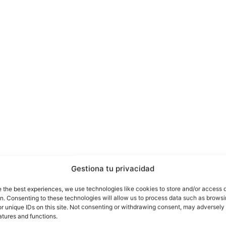
Gestiona tu privacidad
racteriza este Xperia C5 Ultra, es por su pantalla d
e the best experiences, we use technologies like cookies to store and/or access 
r su cámara delantera de 13 megapíxeles o por su fl
on. Consenting to these technologies will allow us to process data such as brows
r unique IDs on this site. Not consenting or withdrawing consent, may adversely 
la cámara. se espera que el teléfono venga con un pr
atures and functions.
Android Lollip
z y 2 GB de RAM. Además vendrá con