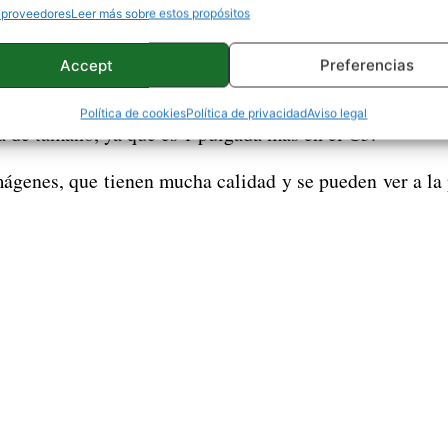
 proveedores
Leer más sobre estos propósitos
lmacenamiento de 16 GB.
Accept
Preferencias
 de este smartphone es su diseño, y por esto, hoy una 
comparándolo con el Xperia M5
ágenes
. Como es
Política de cookies
Política de privacidad
Aviso legal
ia de tamaño, ya que es 1 pulgada más en el C5.
mágenes, que tienen mucha calidad y se pueden ver a la 