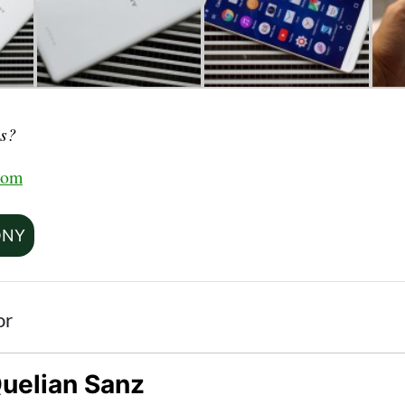
ás?
com
ONY
or
uelian Sanz