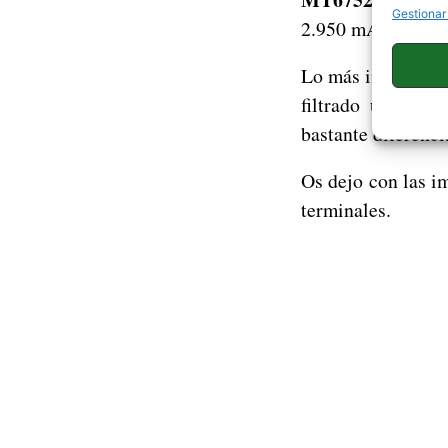
Gestionar
2.950 mAh y un a
Lo más interesante
filtrado unas im
bastante diferenc
Os dejo con las i
terminales.