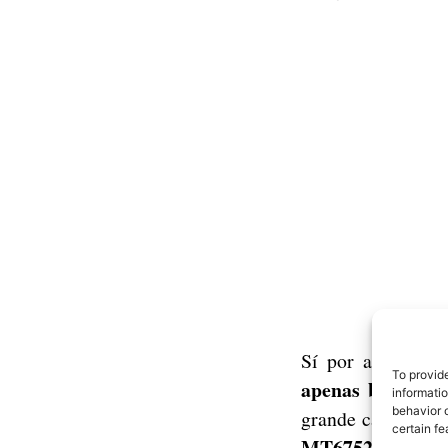
Sí por algo se ca
To provid
apenas biseles,
po
informati
behavior o
grande casi como 
certain fe
MT6752
a 1,7 GH