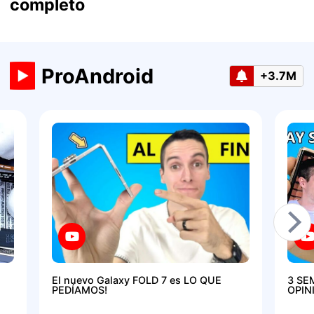
completo
ProAndroid
+3.7M
El nuevo Galaxy FOLD 7 es LO QUE
3 SE
PEDÍAMOS!
OPIN