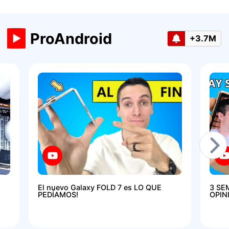
ProAndroid
+3.7M
El nuevo Galaxy FOLD 7 es LO QUE
3 SE
PEDÍAMOS!
OPIN