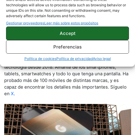
technologies will allow us to process data such as browsing behavior or
unique IDs on this site. Not consenting or withdrawing consent, may
adversely affect certain features and functions.
Gestionar proveedores
Leer más sobre estos propósitos
Jesús González
Accept
1500 artículos publicados en ProAndroid desde 2020.
Preferencias
Periodista experto en tecnología y especializado en
móviles Android y telefonía, desde pequeño vive por y para
Política de cookies
Política de privacidad
Aviso legal
los gadgets, le encanta estar a la última y es redactor sobre
tecnología desde 2018. Amante de los smartphones,
tablets, smartwatches y todo lo que tenga una pantalla. Ha
probado más de 100 móviles de distintas marcas, y es
capaz de encontrar los detalles más importantes. Síguelo
en
X
.