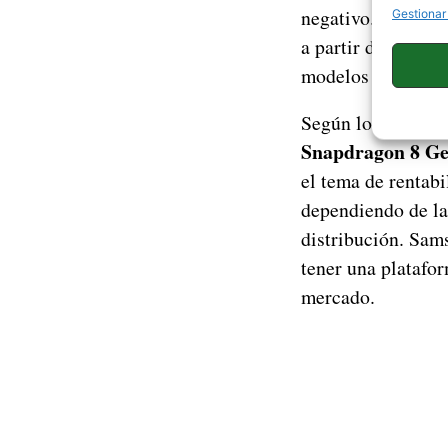
negativo. Sin emb
Gestionar
a partir de ahí se
modelos plegables.
Según los últimos 
Snapdragon 8 Ge
el tema de rentabi
dependiendo de la
distribución. Sam
tener una platafor
mercado.