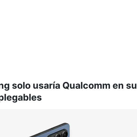
g solo usaría Qualcomm en s
plegables