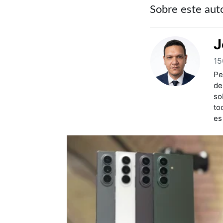
Sobre este aut
J
15
Pe
de
so
to
es