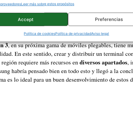
Exynos 2400
argo, el
ha demostrado estar a la altura de
 proveedores
Leer más sobre estos propósitos
 estimaba que la firma iba a ejecutar este mismo movimi
Accept
Preferencias
 Pero, la firma habría dado un paso atrás en esto, por d
Política de cookies
Política de privacidad
Aviso legal
reportes, la decisión de solo usar un chip Qualcomm, e
n 3
, en su próxima gama de móviles plegables, tiene m
lidad. En este sentido, crear y distribuir un terminal c
diversos apartados
 región requiere más recursos en
, 
sung habría pensado bien en todo esto y llegó a la conc
ma es lo ideal para un buen desenvolvimiento de estos d