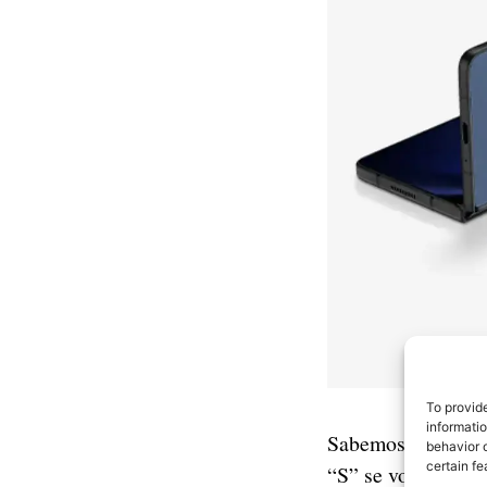
To provid
informati
Sabemos que la f
behavior o
certain fe
“S” se volvió a ej