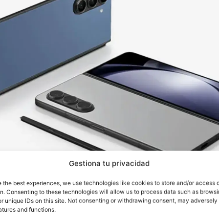
Gestiona tu privacidad
e the best experiences, we use technologies like cookies to store and/or access 
on. Consenting to these technologies will allow us to process data such as brows
órmula de Exynos y Qualcomm en un conjunto de móvile
r unique IDs on this site. Not consenting or withdrawing consent, may adversely 
atures and functions.
ecutar en los S24. En un principio creíamos que esto er