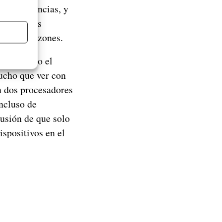
 las exigencias, y
ento en sus
iversas razones.
n este caso el
ucho que ver con
on dos procesadores
incluso de
lusión de que solo
ispositivos en el