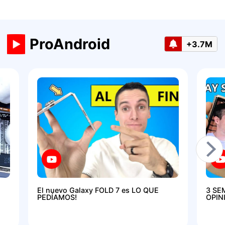
ProAndroid
+3.7M
El nuevo Galaxy FOLD 7 es LO QUE
3 SE
PEDÍAMOS!
OPIN