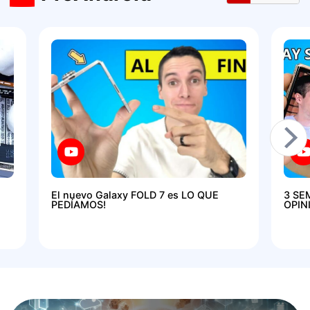
El nuevo Galaxy FOLD 7 es LO QUE
3 SE
PEDÍAMOS!
OPIN