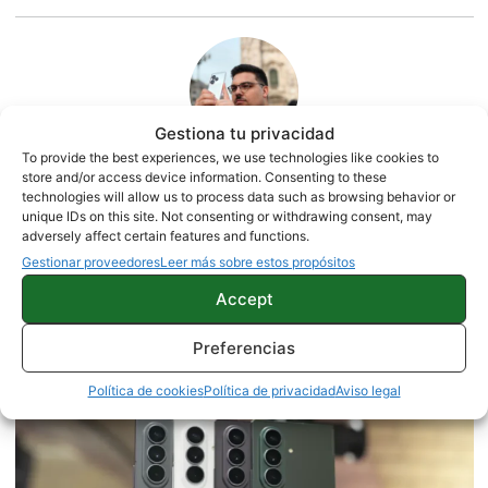
Gestiona tu privacidad
To provide the best experiences, we use technologies like cookies to
store and/or access device information. Consenting to these
technologies will allow us to process data such as browsing behavior or
Quelian Sanz
unique IDs on this site. Not consenting or withdrawing consent, may
adversely affect certain features and functions.
11059 artículos publicados en ProAndroid desde 2020.
Gestionar proveedores
Leer más sobre estos propósitos
Redactor en Pro Android | Apasionado de ese Androide
verde que tanto esconde. Se comenta que tecleo sobre
Accept
actualidad. Me gusta probarlo todo en este mundo de la
tecnología. Los gusanos se comen a las manzanas.
Preferencias
Enamorado de lo que una gran mayoría llama ruido.
Twitter
Política de cookies
Política de privacidad
Aviso legal