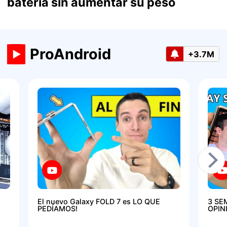
batería sin aumentar su peso
ProAndroid
+3.7M
El nuevo Galaxy FOLD 7 es LO QUE
3 SE
PEDÍAMOS!
OPIN