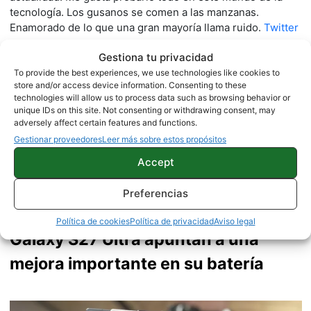
tecnología. Los gusanos se comen a las manzanas.
Enamorado de lo que una gran mayoría llama ruido.
Twitter
Gestiona tu privacidad
To provide the best experiences, we use technologies like cookies to
store and/or access device information. Consenting to these
technologies will allow us to process data such as browsing behavior or
unique IDs on this site. Not consenting or withdrawing consent, may
adversely affect certain features and functions.
Gestionar proveedores
Leer más sobre estos propósitos
Accept
Preferencias
Los Samsung Galaxy S27 Pro y
Política de cookies
Política de privacidad
Aviso legal
Galaxy S27 Ultra apuntan a una
mejora importante en su batería