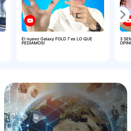
El nuevo Galaxy FOLD 7 es LO QUE
3 SE
PEDÍAMOS!
OPIN