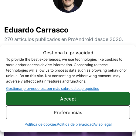
Eduardo Carrasco
270 artículos publicados en ProAndroid desde 2020.
Redactor en ProAndroid.com | Desarrollador web y
Gestiona tu privacidad
programador JAVA. Apasionado de la programación. Adicto
To provide the best experiences, we use technologies like cookies to
a la tecnología y a todo lo que le rodea. Podéis pasaros por
store and/or access device information. Consenting to these
mi twitter
, a veces pongo cosas interesantes.
technologies will allow us to process data such as browsing behavior or
unique IDs on this site. Not consenting or withdrawing consent, may
adversely affect certain features and functions.
Gestionar proveedores
Leer más sobre estos propósitos
Accept
Preferencias
Política de cookies
Política de privacidad
Aviso legal