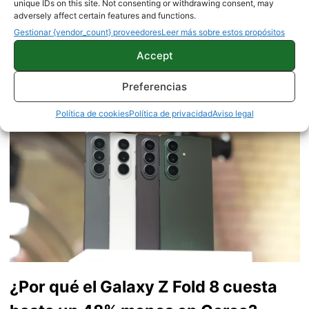
unique IDs on this site. Not consenting or withdrawing consent, may
móviles Android y telefonía, desde pequeño vive por y para
adversely affect certain features and functions.
los gadgets, le encanta estar a la última y es redactor sobre
Gestionar {vendor_count} proveedores
Leer más sobre estos propósitos
tecnología desde 2018. Amante de los smartphones,
tablets, smartwatches y todo lo que tenga una pantalla. Ha
Accept
probado más de 100 móviles de distintas marcas, y es
capaz de encontrar los detalles más importantes. Síguelo
Preferencias
en
X
.
Política de cookies
Política de privacidad
Aviso legal
¿Por qué el Galaxy Z Fold 8 cuesta