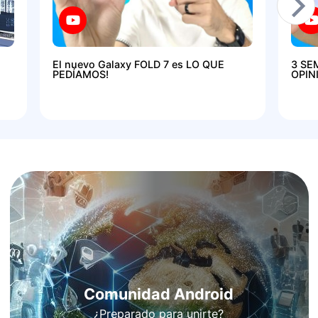
El nuevo Galaxy FOLD 7 es LO QUE
3 SE
PEDÍAMOS!
OPIN
Comunidad Android
¿Preparado para unirte?