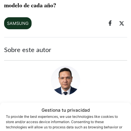
modelo de cada año?
SAMSUNG
Sobre este autor
Jesús González
Gestiona tu privacidad
To provide the best experiences, we use technologies like cookies to
1500 artículos publicados en ProAndroid desde 2020.
store and/or access device information. Consenting to these
technologies will allow us to process data such as browsing behavior or
Periodista experto en tecnología y especializado en