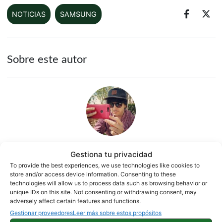
NOTICIAS
SAMSUNG
Sobre este autor
Gestiona tu privacidad
Jose Saiz
To provide the best experiences, we use technologies like cookies to
store and/or access device information. Consenting to these
398 artículos publicados en ProAndroid desde 2020.
technologies will allow us to process data such as browsing behavior or
ExRedactor en ProAndroid.com | Periodista amante del
unique IDs on this site. Not consenting or withdrawing consent, may
adversely affect certain features and functions.
mundo de la televisión y apasionado de la tecnología.
Gestionar proveedores
Leer más sobre estos propósitos
Sobre todo de los smartphones. Tengo un canal en