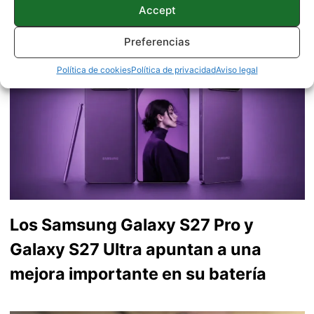
YouTube en el que cuento mi experiencia viajando y
Accept
viviendo en Londres hace unos años. Puedes encontrarme
en
Twitter
y preguntarme lo que quieras.
Preferencias
Política de cookies
Política de privacidad
Aviso legal
Los Samsung Galaxy S27 Pro y
Galaxy S27 Ultra apuntan a una
mejora importante en su batería