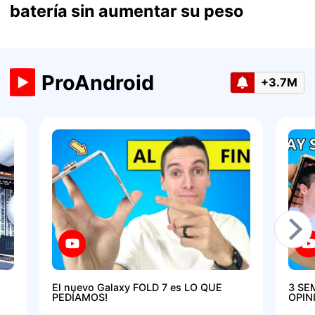
batería sin aumentar su peso
ProAndroid
+3.7M
El nuevo Galaxy FOLD 7 es LO QUE
3 SE
PEDÍAMOS!
OPIN