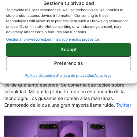
Gestiona tu privacidad
To provide the best experiences, we use technologies like cookies to
store and/or access device information. Consenting to these
technologies will allow us to process data such as browsing behavior or
unique IDs on this site. Not consenting or withdrawing consent, may
adversely affect certain features and functions.
Gestionar proveedores
Leer más sobre estos propósitos
Accept
Quelian Sanz
Preferencias
11059 artículos publicados en ProAndroid desde 2020.
Política de cookies
Política de privacidad
Aviso legal
Redactor en Pro Android | Apasionado de ese Androide
verde que tanto esconde. Se comenta que tecleo sobre
actualidad. Me gusta probarlo todo en este mundo de la
tecnología. Los gusanos se comen a las manzanas.
Enamorado de lo que una gran mayoría llama ruido.
Twitter