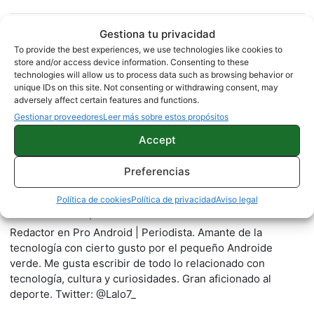
Gestiona tu privacidad
Sobre este autor
To provide the best experiences, we use technologies like cookies to
store and/or access device information. Consenting to these
technologies will allow us to process data such as browsing behavior or
unique IDs on this site. Not consenting or withdrawing consent, may
adversely affect certain features and functions.
Gestionar proveedores
Leer más sobre estos propósitos
Accept
Preferencias
Gonzalo Mendo
Política de cookies
Política de privacidad
Aviso legal
2245 artículos publicados en ProAndroid desde 2020.
Redactor en Pro Android | Periodista. Amante de la
tecnología con cierto gusto por el pequeño Androide
verde. Me gusta escribir de todo lo relacionado con
tecnología, cultura y curiosidades. Gran aficionado al
deporte. Twitter: @Lalo7_