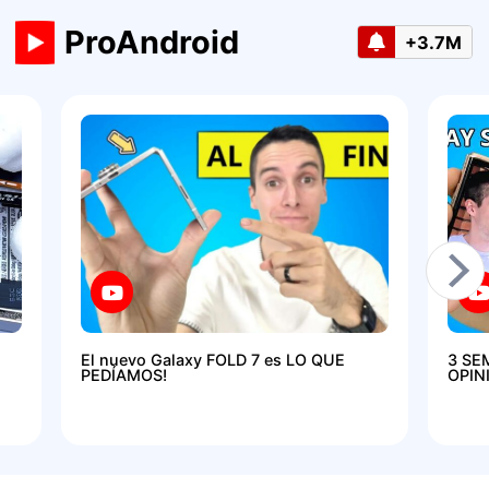
ProAndroid
+3.7M
El nuevo Galaxy FOLD 7 es LO QUE
3 SE
PEDÍAMOS!
OPIN