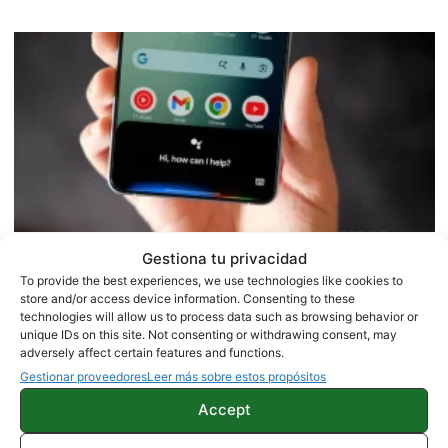
Gestiona tu privacidad
Adiós definitivo a Google Assistant
To provide the best experiences, we use technologies like cookies to
en Android: confirmado su cierre en
store and/or access device information. Consenting to these
technologies will allow us to process data such as browsing behavior or
septiembre
unique IDs on this site. Not consenting or withdrawing consent, may
adversely affect certain features and functions.
Gestionar proveedores
Leer más sobre estos propósitos
Accept