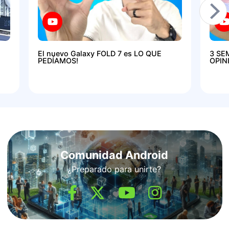
El nuevo Galaxy FOLD 7 es LO QUE
3 SE
PEDÍAMOS!
OPIN
Comunidad Android
¿Preparado para unirte?