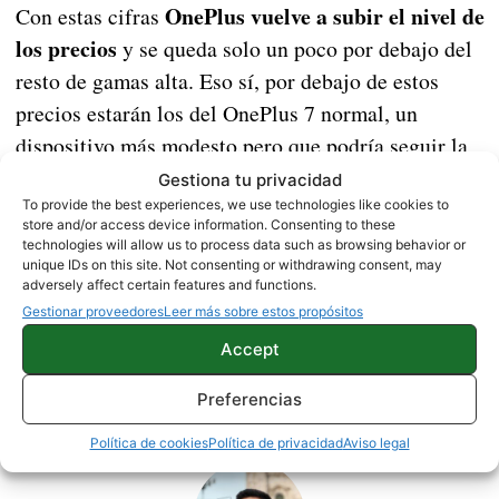
OnePlus vuelve a subir el nivel de
Con estas cifras
los precios
y se queda solo un poco por debajo del
resto de gamas alta. Eso sí, por debajo de estos
precios estarán los del OnePlus 7 normal, un
dispositivo más modesto pero que podría seguir la
misma estrategia de precios que el OnePlus 6T.
Gestiona tu privacidad
To provide the best experiences, we use technologies like cookies to
Fuente |
Twitter
store and/or access device information. Consenting to these
technologies will allow us to process data such as browsing behavior or
unique IDs on this site. Not consenting or withdrawing consent, may
adversely affect certain features and functions.
NOTICIAS
ONEPLUS
Gestionar proveedores
Leer más sobre estos propósitos
Accept
Preferencias
Sobre este autor
Política de cookies
Política de privacidad
Aviso legal