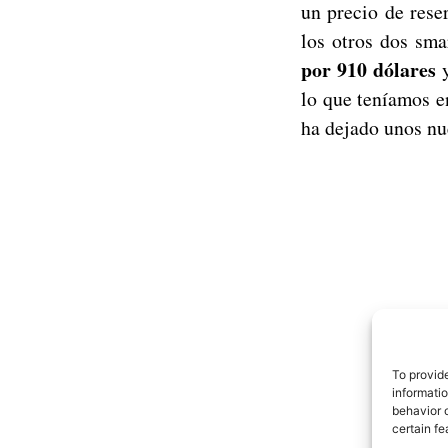
un precio de res
los otros dos sma
por 910 dólares
y
lo que teníamos e
ha dejado unos nu
To provid
informati
behavior o
certain fe