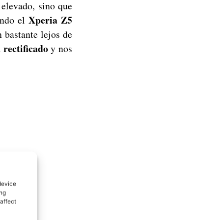
 elevado, sino que
Xperia Z5
endo el
 bastante lejos de
rectificado
y nos
device
ing
affect