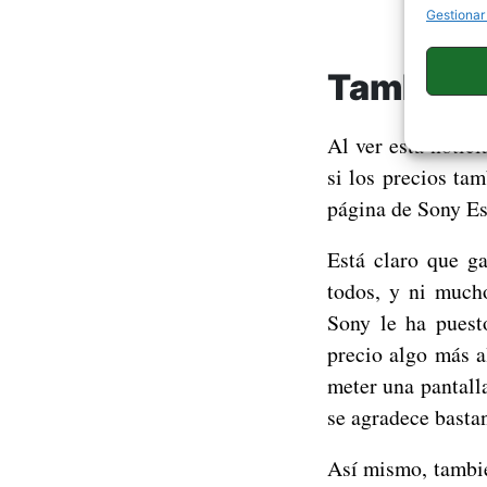
Gestionar
También 
Al ver esta notic
si los precios ta
página de Sony Es
Está claro que g
todos, y ni much
Sony le ha pues
precio algo más a
meter una pantall
se agradece bastan
Así mismo, tambi