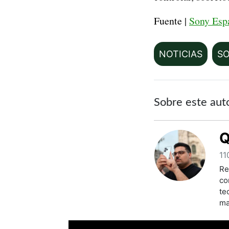
Fuente |
Sony Es
NOTICIAS
S
Sobre este aut
Q
11
Re
co
te
ma