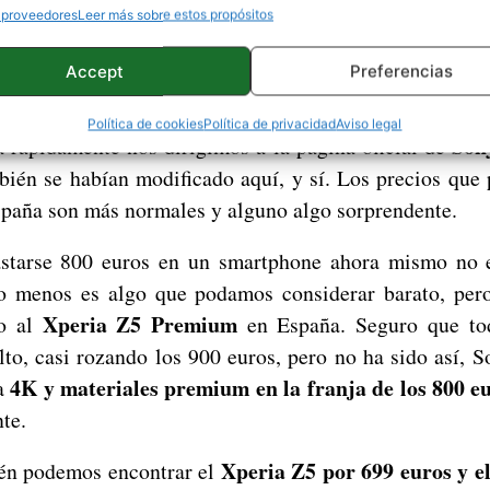
 proveedores
Leer más sobre estos propósitos
Accept
Preferencias
se reducen los precios en 
Política de cookies
Política de privacidad
Aviso legal
Son
ia rápidamente nos dirigimos a la página oficial de
mbién se habían modificado aquí, y sí. Los precios que
paña son más normales y alguno algo sorprendente.
astarse 800 euros en un smartphone ahora mismo no e
o menos es algo que podamos considerar barato, pero
Xperia Z5 Premium
to al
en España. Seguro que tod
lto, casi rozando los 900 euros, pero no ha sido así, 
4K y materiales premium en la franja de los 800 e
a
te.
Xperia Z5 por 699 euros y 
én podemos encontrar el