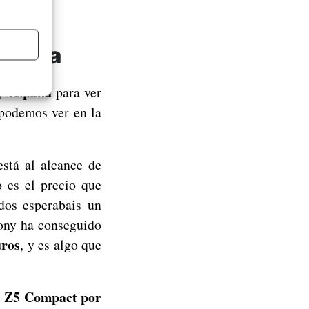
España
y España
para ver
 podemos ver en la
stá al alcance de
 es el precio que
os esperabais un
Sony ha conseguido
uros
, y es algo que
el Z5 Compact por