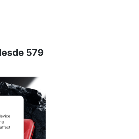
desde 579
device
ing
affect