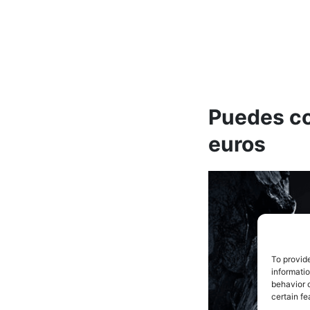
Puedes co
euros
To provid
informati
behavior o
certain fe