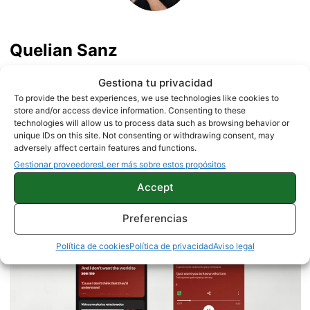
Quelian Sanz
11059 artículos publicados en ProAndroid desde 2020.
Gestiona tu privacidad
Redactor en Pro Android | Apasionado de ese Androide
To provide the best experiences, we use technologies like cookies to
verde que tanto esconde. Se comenta que tecleo sobre
store and/or access device information. Consenting to these
actualidad. Me gusta probarlo todo en este mundo de la
technologies will allow us to process data such as browsing behavior or
tecnología. Los gusanos se comen a las manzanas.
unique IDs on this site. Not consenting or withdrawing consent, may
adversely affect certain features and functions.
Enamorado de lo que una gran mayoría llama ruido.
Twitter
Gestionar proveedores
Leer más sobre estos propósitos
Accept
Preferencias
Política de cookies
Política de privacidad
Aviso legal