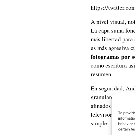
https://twitter
A nivel visual, no
La capa suma fond
más libertad para 
es más agresiva cu
fotogramas por 
como escritura asi
resumen.
En seguridad, And
granulares y mejo
afinados de conect
televisores), para
To provid
informati
simple.
behavior o
certain fe