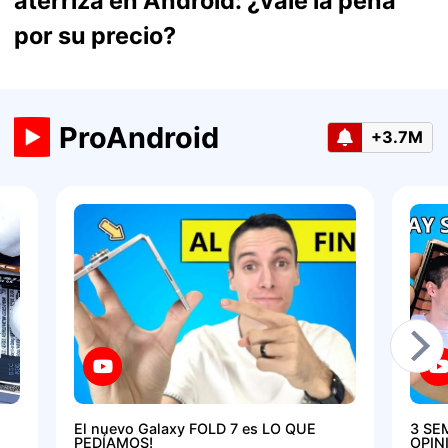
aterriza en Android: ¿vale la pena
por su precio?
ProAndroid
+3.7M
El nuevo Galaxy FOLD 7 es LO QUE
3 SE
PEDÍAMOS!
OPIN