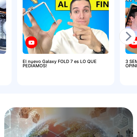
El nuevo Galaxy FOLD 7 es LO QUE
3 SE
PEDÍAMOS!
OPIN