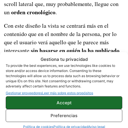
scroll lateral que, muy probablemente, llegue con
orden cronológico
un
.
Con este diseño la vista se centrará más en el
contenido que en el nombre de la persona, por lo
que el usuario verá aquello que le parece más
sin basarse en quién lo ha publicado
interesante
.
La función está en pruebas y todavía no se puede
Gestiona tu privacidad
visualizar, por lo que habrá que esperar a una futura
To provide the best experiences, we use technologies like cookies to
store and/or access device information. Consenting to these
actualización de la app.
technologies will allow us to process data such as browsing behavior or
unique IDs on this site. Not consenting or withdrawing consent, may
adversely affect certain features and functions.
WHATSAPP
Gestionar proveedores
Leer más sobre estos propósitos
Accept
Preferencias
Sobre este autor
Política de cookies
Política de privacidad
Aviso legal