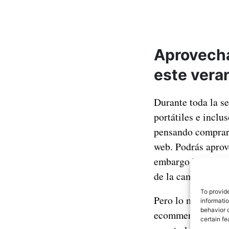
Aprovecha
este vera
Durante toda la s
portátiles e inclu
pensando comprar a
web. Podrás aprove
embargo ha habi
de la campaña:
ht
To provid
Pero lo mejor de t
informati
behavior o
ecommerce murcian
certain fe