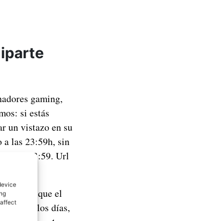
iparte
enadores gaming,
mos: si estás
ar un vistazo en su
 a las 23:59h, sin
io
a las 23:59. Url
device
orías, ya que el
ing
affect
. Todos los días,