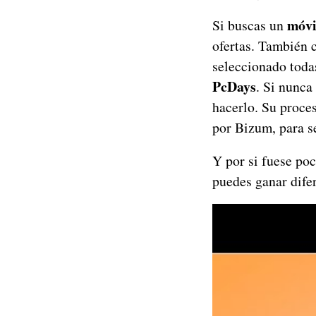
móvi
Si buscas un
ofertas. También c
seleccionado todas
PcDays
. Si nunc
hacerlo. Su proces
por Bizum, para s
Y por si fuese po
puedes ganar dife