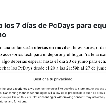
 los 7 días de PcDays para equ
no
ofertas en móviles
emana se lanzarán
, televisores, ord
so accesorios tech para el deporte y el hogar. Ya te avisa
lgo deberías esperar hasta el día 20 de junio para ech
char los PcDays desde el 20 a las 21:59h al 27 de junio
prolongación de la campaña hasta el 30 de jun
do una
Gestiona tu privacidad
tps://www.pccomponentes.com/pcdays
e the best experiences, we use technologies like cookies to store and/or access 
odo no es solo que podrás ahorrar en varias de sus categ
on. Consenting to these technologies will allow us to process data such as brows
r unique IDs on this site. Not consenting or withdrawing consent, may adversely 
o también ofrece descuentos flash para los más rápidos
atures and functions.