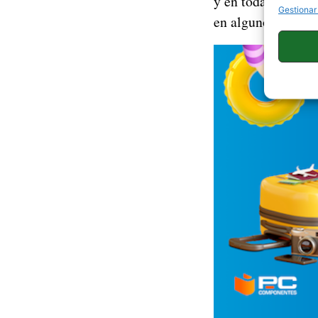
y en todas las ca
Gestionar
en algunos product