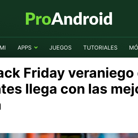
MI
APPS
JUEGOS
TUTORIALES
MÓ
ack Friday veraniego
s llega con las mejo
a